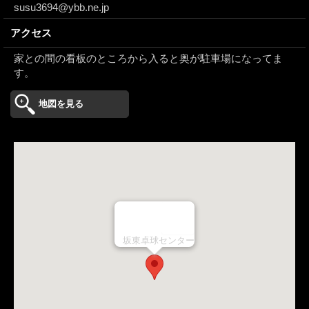
susu3694@ybb.ne.jp
アクセス
家との間の看板のところから入ると奥が駐車場になってま
す。
地図を見る
坂東卓球センター